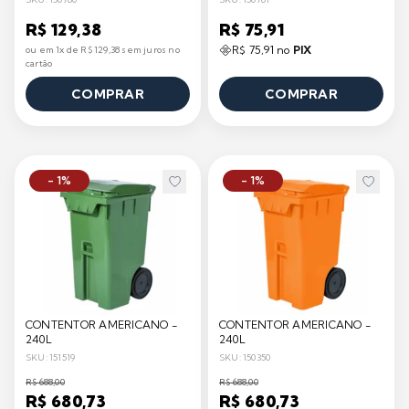
R$ 129,38
R$ 75,91
R$ 75,91 no
PIX
ou em 1x de R$ 129,38 sem juros no
cartão
COMPRAR
COMPRAR
- 1%
- 1%
CONTENTOR AMERICANO -
CONTENTOR AMERICANO -
240L
240L
SKU: 151519
SKU: 150350
R$ 688,00
R$ 688,00
R$ 680,73
R$ 680,73