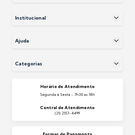
Minha Conta
Meus Pedidos
Meus Favoritos
Institucional
Cadastre-se
Sobre a Soluwan
Nossas Lojas
Políticas e Privacidade
Ajuda
Termos e Condições
Fale Conosco
Perguntas Frequentes
Devoluções
Categorias
Entrega
Pintura Imobiliárias
Pintura Automotiva
Estética Automotiva
Portas e Janelas
Horário de Atendimento
Ferramentas
Segunda à Sexta - 7h30 as 18h
Máquinas e Equipamentos
Casa e Jardim
Central de Atendimento
Lixeiras e Contentores
(21) 2157-4499
Formas de Pagamento