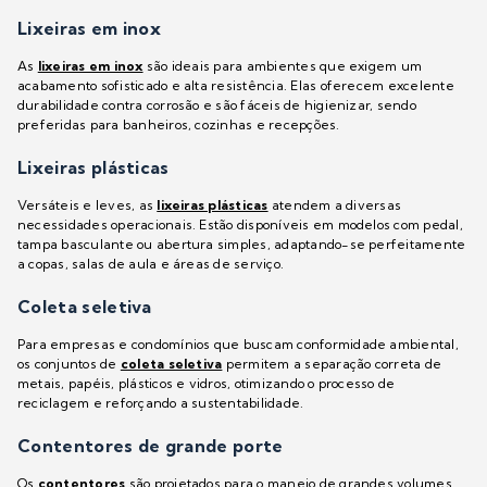
Lixeiras em inox
As
lixeiras em inox
são ideais para ambientes que exigem um
acabamento sofisticado e alta resistência. Elas oferecem excelente
durabilidade contra corrosão e são fáceis de higienizar, sendo
preferidas para banheiros, cozinhas e recepções.
Lixeiras plásticas
Versáteis e leves, as
lixeiras plásticas
atendem a diversas
necessidades operacionais. Estão disponíveis em modelos com pedal,
tampa basculante ou abertura simples, adaptando-se perfeitamente
a copas, salas de aula e áreas de serviço.
Coleta seletiva
Para empresas e condomínios que buscam conformidade ambiental,
os conjuntos de
coleta seletiva
permitem a separação correta de
metais, papéis, plásticos e vidros, otimizando o processo de
reciclagem e reforçando a sustentabilidade.
Contentores de grande porte
Os
contentores
são projetados para o manejo de grandes volumes