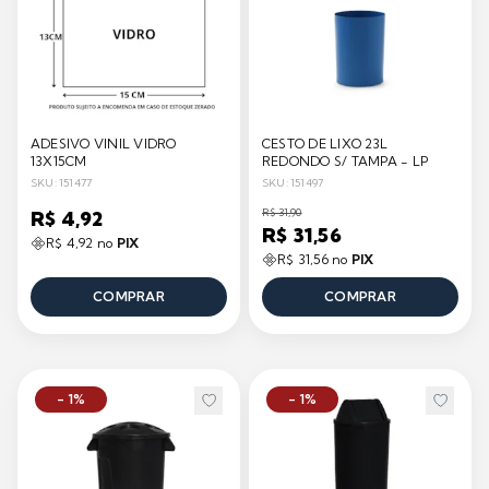
ADESIVO VINIL VIDRO
CESTO DE LIXO 23L
13X15CM
REDONDO S/ TAMPA - LP
SKU: 151477
SKU: 151497
R$ 31,90
R$ 4,92
R$ 31,56
R$ 4,92 no
PIX
R$ 31,56 no
PIX
COMPRAR
COMPRAR
- 1%
- 1%