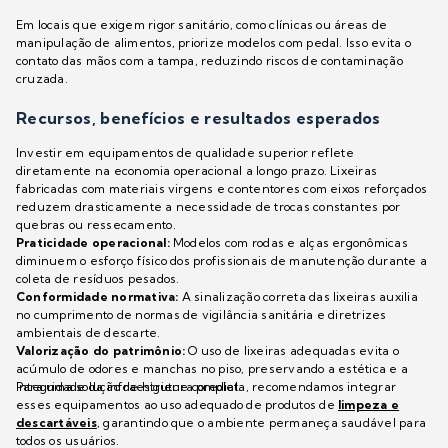
Em locais que exigem rigor sanitário, como clínicas ou áreas de
manipulação de alimentos, priorize modelos com pedal. Isso evita o
contato das mãos com a tampa, reduzindo riscos de contaminação
cruzada.
Recursos, benefícios e resultados esperados
Investir em equipamentos de qualidade superior reflete
diretamente na economia operacional a longo prazo. Lixeiras
fabricadas com materiais virgens e contentores com eixos reforçados
reduzem drasticamente a necessidade de trocas constantes por
quebras ou ressecamento.
Praticidade operacional:
Modelos com rodas e alças ergonômicas
diminuem o esforço físico dos profissionais de manutenção durante a
coleta de resíduos pesados.
Conformidade normativa:
A sinalização correta das lixeiras auxilia
no cumprimento de normas de vigilância sanitária e diretrizes
ambientais de descarte.
Valorização do patrimônio:
O uso de lixeiras adequadas evita o
acúmulo de odores e manchas no piso, preservando a estética e a
integridade da infraestrutura predial.
Para uma solução de higiene completa, recomendamos integrar
esses equipamentos ao uso adequado de produtos de
limpeza e
descartáveis
, garantindo que o ambiente permaneça saudável para
todos os usuários.