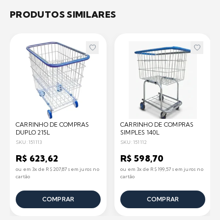
PRODUTOS SIMILARES
CARRINHO DE COMPRAS
CARRINHO DE COMPRAS
DUPLO 215L
SIMPLES 140L
SKU: 151113
SKU: 151112
R$ 623,62
R$ 598,70
ou em 3x de R$ 207,87 sem juros no
ou em 3x de R$ 199,57 sem juros no
cartão
cartão
COMPRAR
COMPRAR